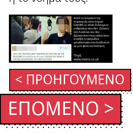
Κατά τη διάρκεια της
πυρ
κ
αγιάς στ
ο
ν πύ
ρ
γο
G
r
enfell, ει
κ
ό
νες διάσημων
ανθρώπων που δεν
ζ
ούσαν
στο Λ
ο
νδ
ί
νο
κ
αι δεν
βρίσ
κ
ο
νταν στην πόλη όταν
συνέβη η τραγωδία,
μοιράστη
κ
αν στο διαδίκτυο
με μια ψεύτικη έκκληση.
< ΠΡΟΗ
Γ
Ο
ΥΜΕΝΟ
ΕΠΟΜΕΝΟ >