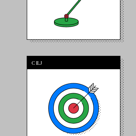
C
I
L
J