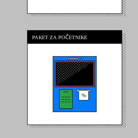
Č
P
A
K
ET
Z
A
P
O
E
T
NI
K
E
%