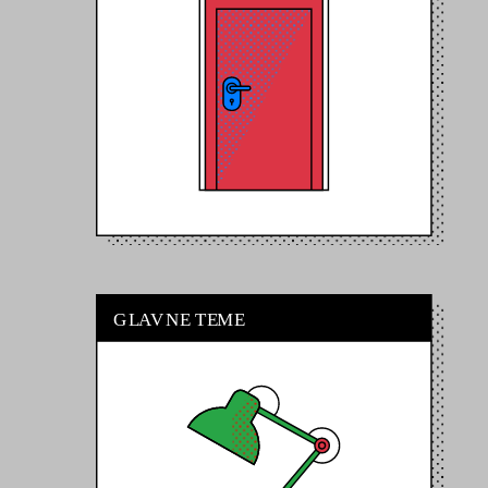
G
L
A
V
N
E
T
E
M
E