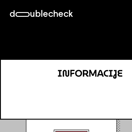
doublecheck
IN
OR
ACIJE
F
M
Č
Č
P
O
E
T
N
A
T
A
K
A